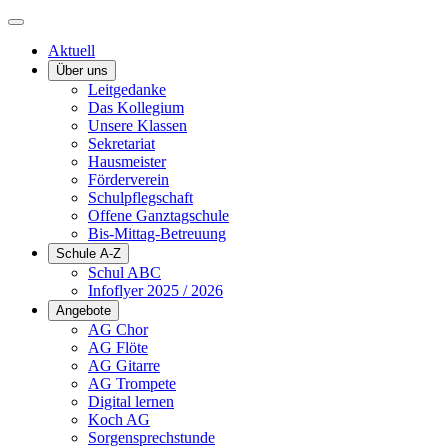
Aktuell
Über uns
Leitgedanke
Das Kollegium
Unsere Klassen
Sekretariat
Hausmeister
Förderverein
Schulpflegschaft
Offene Ganztagschule
Bis-Mittag-Betreuung
Schule A-Z
Schul ABC
Infoflyer 2025 / 2026
Angebote
AG Chor
AG Flöte
AG Gitarre
AG Trompete
Digital lernen
Koch AG
Sorgensprechstunde