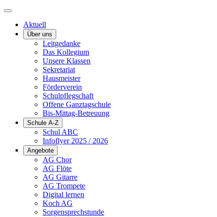
Aktuell
Über uns
Leitgedanke
Das Kollegium
Unsere Klassen
Sekretariat
Hausmeister
Förderverein
Schulpflegschaft
Offene Ganztagschule
Bis-Mittag-Betreuung
Schule A-Z
Schul ABC
Infoflyer 2025 / 2026
Angebote
AG Chor
AG Flöte
AG Gitarre
AG Trompete
Digital lernen
Koch AG
Sorgensprechstunde