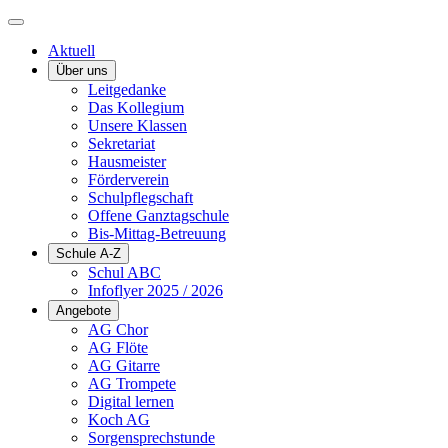
Aktuell
Über uns
Leitgedanke
Das Kollegium
Unsere Klassen
Sekretariat
Hausmeister
Förderverein
Schulpflegschaft
Offene Ganztagschule
Bis-Mittag-Betreuung
Schule A-Z
Schul ABC
Infoflyer 2025 / 2026
Angebote
AG Chor
AG Flöte
AG Gitarre
AG Trompete
Digital lernen
Koch AG
Sorgensprechstunde