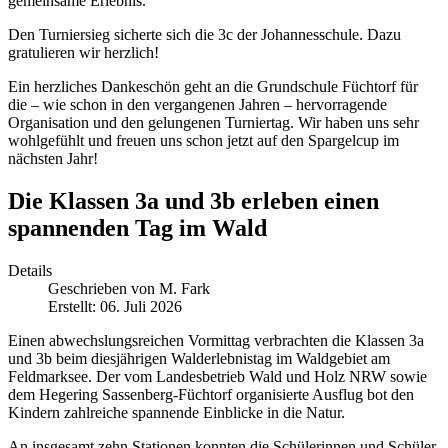
gemeinsame Erlebnis.
Den Turniersieg sicherte sich die 3c der Johannesschule. Dazu
gratulieren wir herzlich!
Ein herzliches Dankeschön geht an die Grundschule Füchtorf für
die – wie schon in den vergangenen Jahren – hervorragende
Organisation und den gelungenen Turniertag. Wir haben uns sehr
wohlgefühlt und freuen uns schon jetzt auf den Spargelcup im
nächsten Jahr!
Die Klassen 3a und 3b erleben einen
spannenden Tag im Wald
Details
Geschrieben von
M. Fark
Erstellt: 06. Juli 2026
Einen abwechslungsreichen Vormittag verbrachten die Klassen 3a
und 3b beim diesjährigen Walderlebnistag im Waldgebiet am
Feldmarksee. Der vom Landesbetrieb Wald und Holz NRW sowie
dem Hegering Sassenberg-Füchtorf organisierte Ausflug bot den
Kindern zahlreiche spannende Einblicke in die Natur.
An insgesamt zehn Stationen konnten die Schülerinnen und Schüler