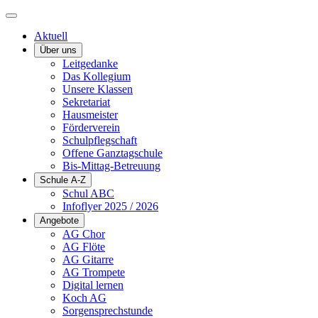
Aktuell
Über uns
Leitgedanke
Das Kollegium
Unsere Klassen
Sekretariat
Hausmeister
Förderverein
Schulpflegschaft
Offene Ganztagschule
Bis-Mittag-Betreuung
Schule A-Z
Schul ABC
Infoflyer 2025 / 2026
Angebote
AG Chor
AG Flöte
AG Gitarre
AG Trompete
Digital lernen
Koch AG
Sorgensprechstunde