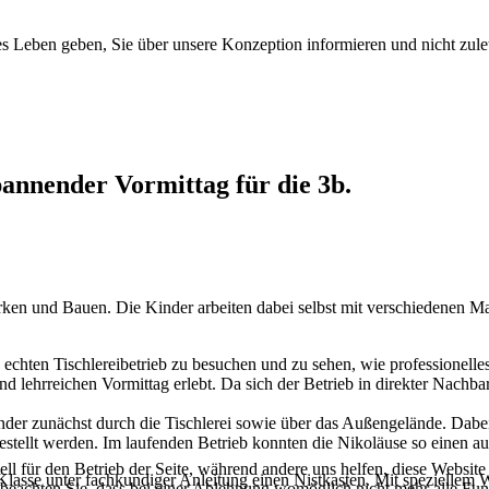
es Leben geben, Sie über unsere Konzeption informieren und nicht zule
pannender Vormittag für die 3b.
rken und Bauen. Die Kinder arbeiten dabei selbst mit verschiedenen 
chten Tischlereibetrieb zu besuchen und zu sehen, wie professionelles
ehrreichen Vormittag erlebt. Da sich der Betrieb in direkter Nachbars
Kinder zunächst durch die Tischlerei sowie über das Außengelände. Dab
estellt werden. Im laufenden Betrieb konnten die Nikoläuse so einen au
ell für den Betrieb der Seite, während andere uns helfen, diese Websit
lasse unter fachkundiger Anleitung einen Nistkasten. Mit speziellem 
 beachten Sie, dass bei einer Ablehnung womöglich nicht mehr alle Funk