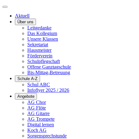
Aktuell
Über uns
Leitgedanke
Das Kollegium
Unsere Klassen
Sekretariat
Hausmeister
Förderverein
Schulpflegschaft
Offene Ganztagschule
Bis-Mittag-Betreuung
Schule A-Z
Schul ABC
Infoflyer 2025 / 2026
Angebote
AG Chor
AG Flöte
AG Gitarre
AG Trompete
Digital lernen
Koch AG
Sorgensprechstunde