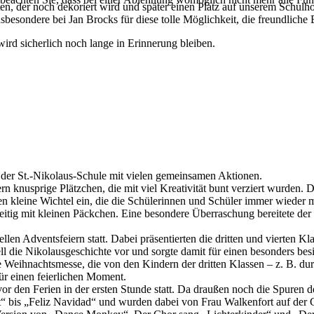
sten, der noch dekoriert wird und später einen Platz auf unserem Schulho
sbesondere bei Jan Brocks für diese tolle Möglichkeit, die freundliche
rd sicherlich noch lange in Erinnerung bleiben.
 der St.-Nikolaus-Schule mit vielen gemeinsamen Aktionen.
tern knusprige Plätzchen, die mit viel Kreativität bunt verziert wurde
n kleine Wichtel ein, die die Schülerinnen und Schüler immer wieder
g mit kleinen Päckchen. Eine besondere Überraschung bereitete der För
en Adventsfeiern statt. Dabei präsentierten die dritten und vierten Kla
ell die Nikolausgeschichte vor und sorgte damit für einen besonders b
ihnachtsmesse, die von den Kindern der dritten Klassen – z. B. durch 
für einen feierlichen Moment.
or den Ferien in der ersten Stunde statt. Da draußen noch die Spuren
 bis „Feliz Navidad“ und wurden dabei von Frau Walkenfort auf der Gi