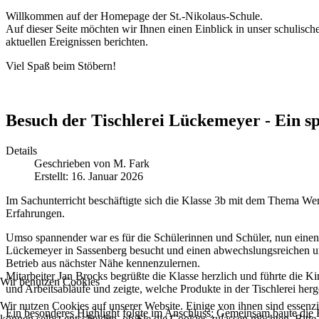
Willkommen auf der Homepage der St.-Nikolaus-Schule.
Auf dieser Seite möchten wir Ihnen einen Einblick in unser schulisch
aktuellen Ereignissen berichten.
Viel Spaß beim Stöbern!
Besuch der Tischlerei Lückemeyer - Ein s
Details
Geschrieben von
M. Fark
Erstellt: 16. Januar 2026
Im Sachunterricht beschäftigte sich die Klasse 3b mit dem Thema We
Erfahrungen.
Umso spannender war es für die Schülerinnen und Schüler, nun einen e
Lückemeyer in Sassenberg besucht und einen abwechslungsreichen und l
Betrieb aus nächster Nähe kennenzulernen.
Mitarbeiter Jan Brocks begrüßte die Klasse herzlich und führte die 
Wir benutzen Cookies
und Arbeitsabläufe und zeigte, welche Produkte in der Tischlerei herg
Wir nutzen Cookies auf unserer Website. Einige von ihnen sind essenzi
Ein besonderes Highlight folgte im Anschluss: Gemeinsam baute die K
können selbst entscheiden, ob Sie die Cookies zulassen möchten. Bitte