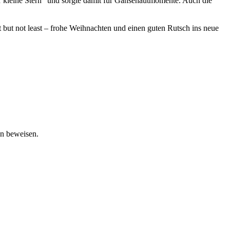
 kleine Stern“ und sorgte damit für Gänsehautmomente. Auch die
t but not least – frohe Weihnachten und einen guten Rutsch ins neue
en beweisen.