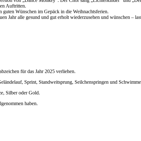
Version von „Dance Monkey“. Der Chor sang „Lichterkinder“ und „Der
en Auftritten.
len guten Wünschen im Gepäck in die Weihnachtsferien.
euen Jahr alle gesund und gut erholt wiederzusehen und wünschen – las
zeichen für das Jahr 2025 verliehen.
 Geländelauf, Sprint, Standweitsprung, Seilchenspringen und Schwimm
e, Silber oder Gold.
 teilgenommen haben.