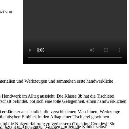
tzt von
Materialien und Werkzeugen und sammelten erste handwerkliche
 Handwerk im Alltag aussieht. Die Klasse 3b hat die Tischlerei
chaft befindet, bot sich eine tolle Gelegenheit, einen handwerklichen
ei erklärte er anschaulich die verschiedenen Maschinen, Werkzeuge
thentischen Einblick in den Alltag einer Tischlerei gewinnen.
e und die Nutzererfahrung zu verbessern (Tracking Cookies). Sie
Werkzeug und geeigneten Geräten durften die Kinder selbst
tionalitäten der Seite zur Verfügung stehen.