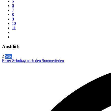
5
6
7
8
9
10
11
Ausblick
2
Sep.
Erster Schultag nach den Sommerferien