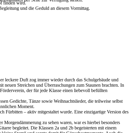
f finden wird.
 Begleitung und die Geduld an diesem Vormittag.
n. Der leckere Duft zog immer wieder durch das Schulgebäude und
 mit neuen Streichen und Überraschungen zum Staunen brachten. In
derverein, der für jede Klasse einen liebevoll befüllten
ssen Gedichte, Tänze sowie Weihnachtslieder, die teilweise selbst
esinnlichen Moment.
Fürbitten – aktiv mitgestaltet wurde. Eine einzigartige Version des
 der Morgendämmerung zu sehen waren, war es hierbei besonders
tarre begleitet. Die Klassen 2a und 2b begeisterten mit einem