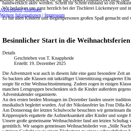
handwerklich aktiv werden. Schritt für Schritt entstand so ein Nistka
Wir bedanken uns ganz herzlich bei der Tischlerei Lückemeyer und in
Akzeptieren
Ablehnen
Weitere Informationen
|
Impressum
Es hat allen Kindern und Begleitpersonen großen Spaß gemacht und wi
Besinnlicher Start in die Weihnachtsferien
Details
Geschrieben von
T. Knappheide
Erstellt: 19. Dezember 2025
Die Adventszeit war auch in diesem Jahr eine ganz besondere Zeit an
So backten alle Klassen mit tatkräftiger Unterstützung engagierter El
sorgte für echte Weihnachtsstimmung. Zudem zogen in einigen Klasse
manchen Lerngruppen beschenkten sich die Kinder außerdem gegenseiti
Adventskalender organisierte.
An den ersten beiden Montagen im Dezember fanden unsere traditionell
musikalisch begleitet wurden. Auf der Nikolausfeier las Frau Dilla-K
Am Donnerstag der letzten Schulwoche besuchten wir gemeinsam die We
Krippenspiels ergatterte die Aufmerksamkeit aller Kinder und sorgte 
Unsere große gemeinsame Weihnachtsfeier fand am letzten Schultag v
gemütlich. Wir sangen gemeinsam Weihnachtslieder von „Stille Nacht“