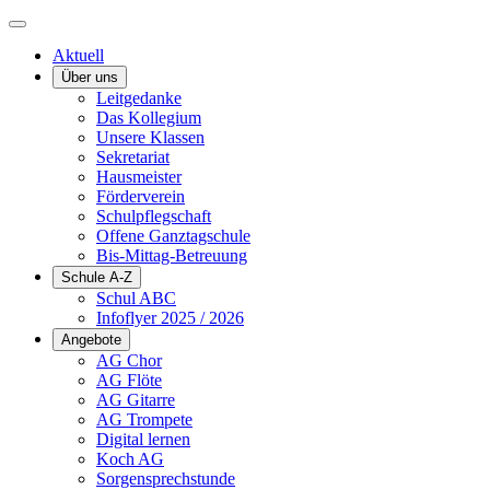
Aktuell
Über uns
Leitgedanke
Das Kollegium
Unsere Klassen
Sekretariat
Hausmeister
Förderverein
Schulpflegschaft
Offene Ganztagschule
Bis-Mittag-Betreuung
Schule A-Z
Schul ABC
Infoflyer 2025 / 2026
Angebote
AG Chor
AG Flöte
AG Gitarre
AG Trompete
Digital lernen
Koch AG
Sorgensprechstunde