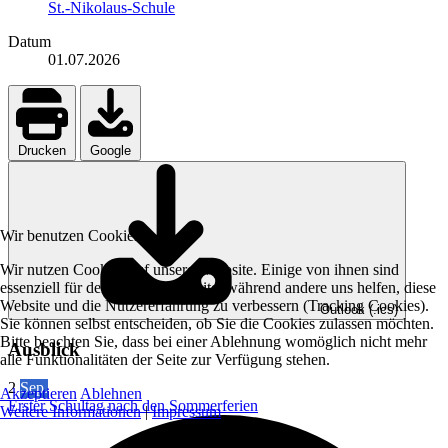
St.-Nikolaus-Schule
Datum
01.07.2026
Drucken
Google
Wir benutzen Cookies
Wir nutzen Cookies auf unserer Website. Einige von ihnen sind
essenziell für den Betrieb der Seite, während andere uns helfen, diese
Website und die Nutzererfahrung zu verbessern (Tracking Cookies).
Outlook (.ics)
Sie können selbst entscheiden, ob Sie die Cookies zulassen möchten.
Bitte beachten Sie, dass bei einer Ablehnung womöglich nicht mehr
Ausblick
alle Funktionalitäten der Seite zur Verfügung stehen.
2
Sep.
Akzeptieren
Ablehnen
Erster Schultag nach den Sommerferien
Weitere Informationen
|
Impressum