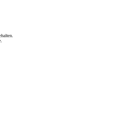
halten.
e.