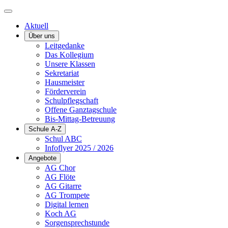
Aktuell
Über uns
Leitgedanke
Das Kollegium
Unsere Klassen
Sekretariat
Hausmeister
Förderverein
Schulpflegschaft
Offene Ganztagschule
Bis-Mittag-Betreuung
Schule A-Z
Schul ABC
Infoflyer 2025 / 2026
Angebote
AG Chor
AG Flöte
AG Gitarre
AG Trompete
Digital lernen
Koch AG
Sorgensprechstunde